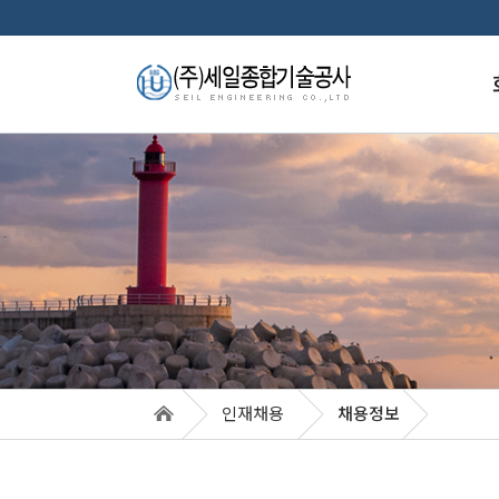
인
경
주
업
조
품
특
훈
인재채용
채용정보
오