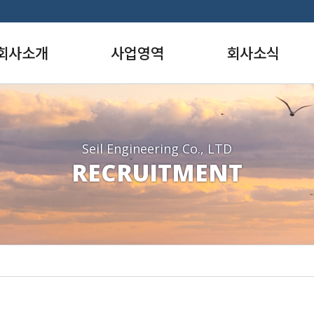
회사소개
사업영역
회사소식
사말
항만부
사내소식
영이념
환경부
갤러리
요연혁
도시계획부
동호회
Seil Engineering Co., LTD
RECRUITMENT
면허
도시설계부
직도
도로부
질경영
구조부
허/신기술
지반부
장/포상
조경부
시는 길
상하수도부
수자원부