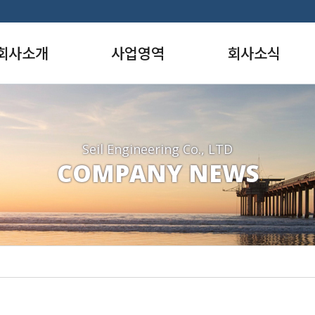
회사소개
사업영역
회사소식
사말
항만부
사내소식
영이념
환경부
갤러리
요연혁
도시계획부
동호회
Seil Engineering Co., LTD
COMPANY NEWS
면허
도시설계부
직도
도로부
질경영
구조부
허/신기술
지반부
장/포상
조경부
시는 길
상하수도부
수자원부