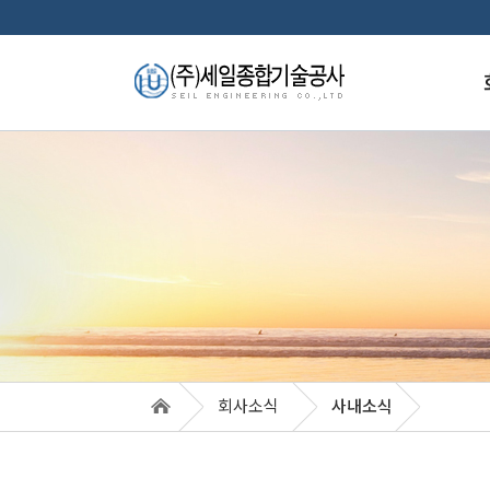
인
경
주
업
조
품
특
훈
회사소식
사내소식
오