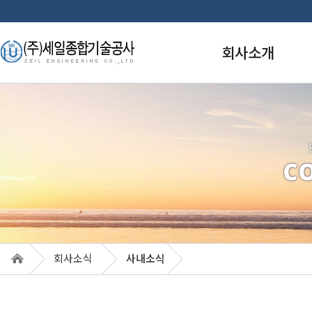
회사소개
인사말
경영이념
주요연혁
C
업면허
조직도
품질경영
특허/신기술
훈장/포상
회사소식
사내소식
오시는 길