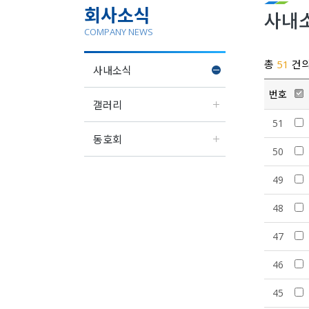
회사소식
사내
COMPANY NEWS
총
51
건의
사내소식
번호
갤러리
51
동호회
50
49
48
47
46
45