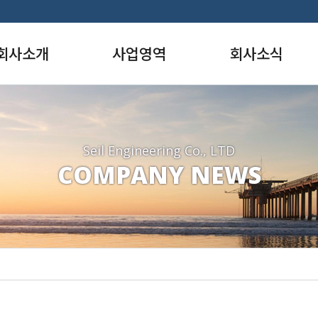
회사소개
사업영역
회사소식
사말
항만부
사내소식
영이념
환경부
갤러리
요연혁
도시계획부
동호회
Seil Engineering Co., LTD
COMPANY NEWS
면허
도시설계부
직도
도로부
질경영
구조부
허/신기술
지반부
장/포상
조경부
시는 길
상하수도부
수자원부