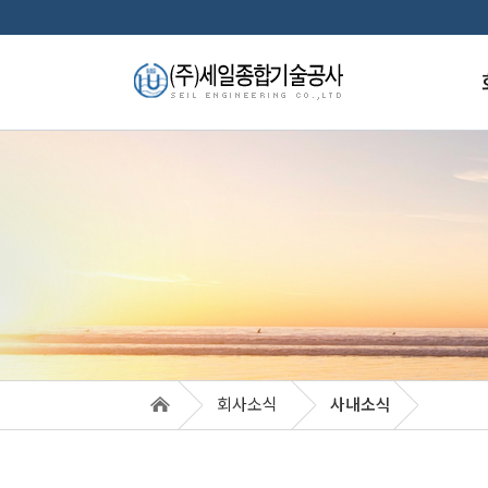
인
경
주
업
조
품
특
훈
회사소식
사내소식
오