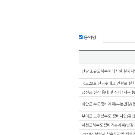
용역명
신당 소규모하수처리시설 설치사
국도23호 신공주대교 연결로 설
금산군 진산 읍내 및 신대1지구 
태안군 수도정비계획(부분변경) 
부여군 노후상수도 정비사업(홍산
서천군하수도정비기본계획(변경) 
2022년 보령시 상수도관망 전