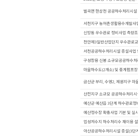
벌곡면 한삼천 공공하수처리시설 
서천지구 농어촌생활용수개발사업
신방동 우수관로 정비사업 측량조
천안제3일반산업단지 우수관로
서천공공하수처리시설 증설사업 외
구성창용 신봉 소규모공공하수처
마을하수도(2개소) 및 중계펌프장
금산군 부리, 수영2, 제원지구 
산전지구 소규모 공공하수처리시
예산군 예산읍 3단계 하수관로정
예산정수장 확충사업 기본 및 실
업성저수지 하수처리수 재이용 설
아산공공하수처리시설 증설(3단계