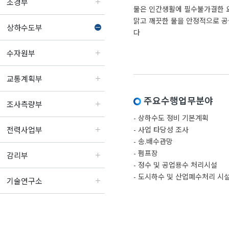
조경부
물은 인간생활에 필수불가결한 
맑고 깨끗한 물을 안정적으로 공
상하수도부
다
수자원부
교통계획부
주요수행업무분야
조사측량부
- 상하수도 정비 기본계획
전력사업부
- 사업 타당성 조사
- 송.배수관망
- 펌프장
감리부
- 정수 및 공업용수 처리시설
- 도시하수 및 산업폐수처리 시설
기술연구소