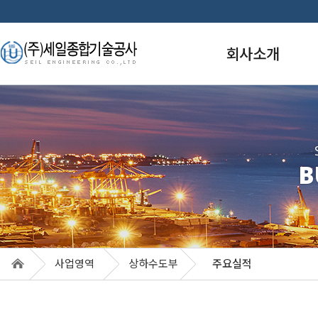
회사소개
인사말
경영이념
주요연혁
B
업면허
조직도
품질경영
특허/신기술
훈장/포상
사업영역
상하수도부
주요실적
오시는 길