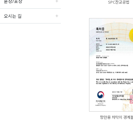
훈장/포상
SPC잔교공법
오시는 길
항만용 차막이 경계