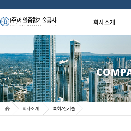
회사소개
인사말
경영이념
주요연혁
COMPA
업면허
조직도
품질경영
특허/신기술
훈장/포상
회사소개
특허/신기술
오시는 길